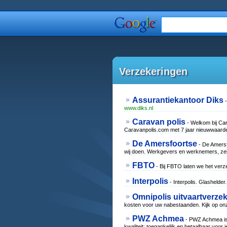
Verzekeringen
Assurantiekantoor Diks
-
www.diks.nl
Caravan polis
- Welkom bij Ca
Caravanpolis.com met 7 jaar nieuwwaarde
De Amersfoortse
- De Amersf
wij doen. Werkgevers en werknemers, zelf
FBTO
- Bij FBTO laten we het verz
Interpolis
- Interpolis. Glashelde
Omnipolis uitvaartverze
kosten voor uw nabestaanden. Kijk op onz
PWZ Achmea
- PWZ Achmea is 
kwaliteit; toegankelijk en betaalbaar voor