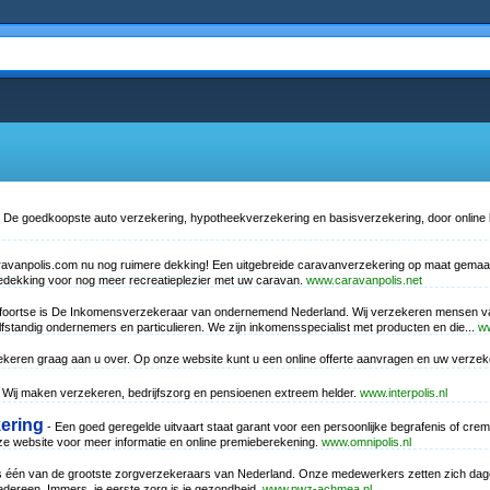
 De goedkoopste auto verzekering, hypotheekverzekering en basisverzekering, door online b
ravanpolis.com nu nog ruimere dekking! Een uitgebreide caravanverzekering op maat gemaa
dekking voor nog meer recreatieplezier met uw caravan.
www.caravanpolis.net
oortse is De Inkomensverzekeraar van ondernemend Nederland. Wij verzekeren mensen van h
standig ondernemers en particulieren. We zijn inkomensspecialist met producten en die...
ww
ekeren graag aan u over. Op onze website kunt u een online offerte aanvragen en uw verzeke
r. Wij maken verzekeren, bedrijfszorg en pensioenen extreem helder.
www.interpolis.nl
kering
- Een goed geregelde uitvaart staat garant voor een persoonlijke begrafenis of cr
e website voor meer informatie en online premieberekening.
www.omnipolis.nl
één van de grootste zorgverzekeraars van Nederland. Onze medewerkers zetten zich dagel
 iedereen. Immers, je eerste zorg is je gezondheid.
www.pwz-achmea.nl