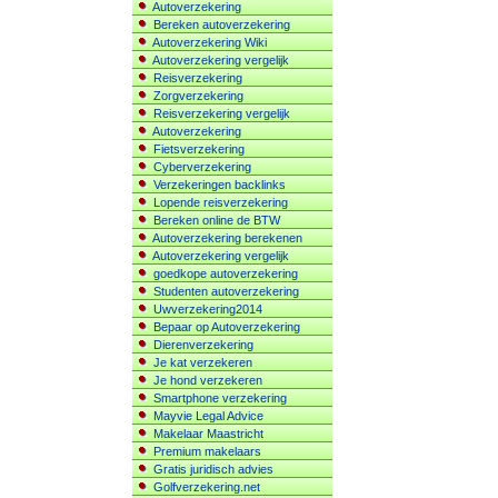
Autoverzekering
Bereken autoverzekering
Autoverzekering Wiki
Autoverzekering vergelijk
Reisverzekering
Zorgverzekering
Reisverzekering vergelijk
Autoverzekering
Fietsverzekering
Cyberverzekering
Verzekeringen backlinks
Lopende reisverzekering
Bereken online de BTW
Autoverzekering berekenen
Autoverzekering vergelijk
goedkope autoverzekering
Studenten autoverzekering
Uwverzekering2014
Bepaar op Autoverzekering
Dierenverzekering
Je kat verzekeren
Je hond verzekeren
Smartphone verzekering
Mayvie Legal Advice
Makelaar Maastricht
Premium makelaars
Gratis juridisch advies
Golfverzekering.net