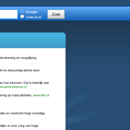
Google
LinkLib.nl
erekening en vergelijking.
kt en deskundig advies door
un inkomen. Dat is letterlijk wat
w.amersfoortse.nl
ring op maat afsluiten.
www.fbto.nl
ematie en voorkomt hoge onnodige
ijks in voor zorg van hoge