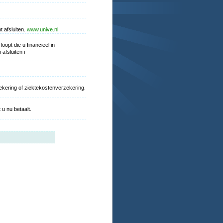
 afsluiten.
www.unive.nl
oopt die u financieel in
afsluiten i
zekering of ziektekostenverzekering.
u nu betaalt.