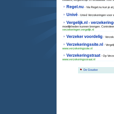
Regel.nu
- Via Regel.nu kun je al
Univé
- Univé Verzekeringen voor e
Vergelijk.nl - verzekerin
moeilijkheden kunnen brengen. Controleer
verzekeringen.vergelijk.nl
Verzeker voordelig
- Verzek
Verzekeringssite.nl
- Vergel
www.verzekeringssite.nl
Verzekeringstraat
- Op Verze
www.verzekeringsstraat.nl
De Goudse