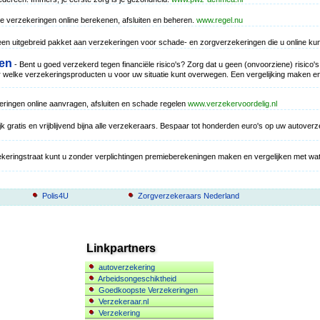
 je verzekeringen online berekenen, afsluiten en beheren.
www.regel.nu
en uitgebreid pakket aan verzekeringen voor schade- en zorgverzekeringen die u online kunt
gen
- Bent u goed verzekerd tegen financiële risico's? Zorg dat u geen (onvoorziene) risico's l
 welke verzekeringsproducten u voor uw situatie kunt overwegen. Een vergelijking maken en 
eringen online aanvragen, afsluiten en schade regelen
www.verzekervoordelig.nl
ijk gratis en vrijblijvend bijna alle verzekeraars. Bespaar tot honderden euro's op uw autover
keringstraat kunt u zonder verplichtingen premieberekeningen maken en vergelijken met wat 
Polis4U
Zorgverzekeraars Nederland
Linkpartners
autoverzekering
Arbeidsongeschiktheid
Goedkoopste Verzekeringen
Verzekeraar.nl
Verzekering